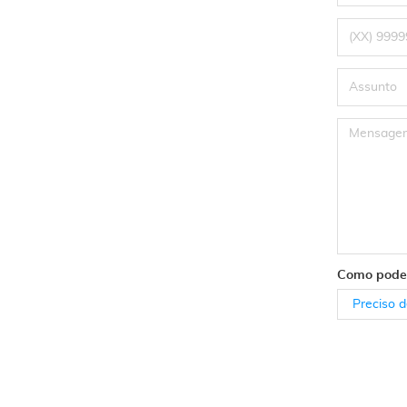
Text
Textarea
Como podem